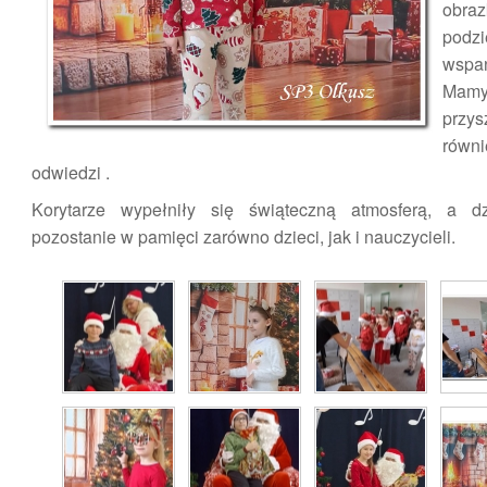
obr
podz
wspan
Mamy 
prz
ró
odwiedzi .
Korytarze wypełniły się świąteczną atmosferą, a 
pozostanie w pamięci zarówno dzieci, jak i nauczycieli.