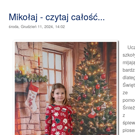
Mikołaj - czytaj całość...
środa, Grudzień 11, 2024, 14:02
Uczn
szk
mij
bard
dlate
Święt
ze
pom
Śnież
z p
śpiew
piose