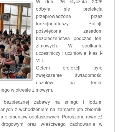
W dniu 26 stycznia 2026
odbyła się prelekcja
przeprowadzona przez
funkcjonariuszy Policji,
poświęcona zasadom
bezpieczeństwa podczas ferii
zimowych. W spotkaniu
uczestniczyli uczniowie klas I-
VIII.
Celem prelekcji było
zwiększenie świadomości
uczniów na temat
nego w okresie zimowym.
y bezpiecznej zabawy na śniegu i lodzie,
zanych z wchodzeniem na zamarznięte zbiorniki
ia elementów odblaskowych. Poruszono również
u drogowym oraz właściwego zachowania w
.