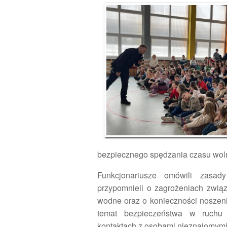
bezpiecznego spędzania czasu wol
Funkcjonariusze omówili zasad
przypomnieli o zagrożeniach zwią
wodne oraz o konieczności noszen
temat bezpieczeństwa w ruch
kontaktach z osobami nieznajomymi