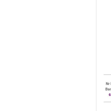
___
Nr
Ban
6
___