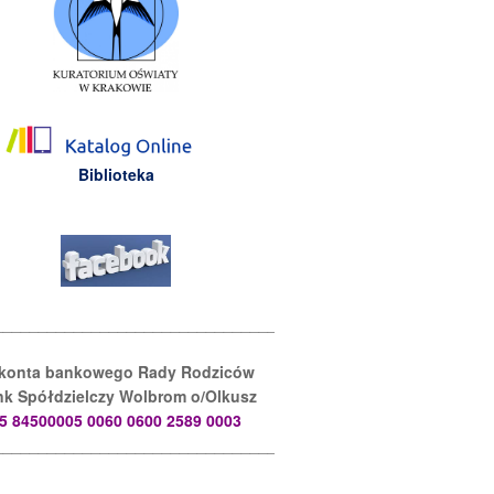
Biblioteka
________________________________________________________
 konta bankowego Rady Rodziców
k Spółdzielczy Wolbrom o/Olkusz
5 84500005 0060 0600 2589 0003
________________________________________________________