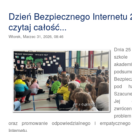
Dzień Bezpiecznego Internetu 
czytaj całość...
Wtorek, Marzec 31, 2026, 08:46
Dnia 25
szkol
akadem
podsum
Bezpiec
pod h
Szacunek
Jej 
zwróce
problem
oraz promowanie odpowiedzialnego i empatycznego 
Internetu.