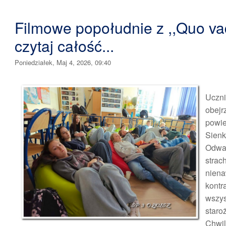
Filmowe popołudnie z ,,Quo vad
czytaj całość...
Poniedziałek, Maj 4, 2026, 09:40
Uczn
obejr
po
Sienk
Odw
strac
nien
kont
wszy
staro
Chw