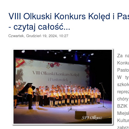
VIII Olkuski Konkurs Kolęd i Pa
- czytaj całość...
Czwartek, Grudzień 19, 2024, 10:27
Za na
Kon
Pasto
W ty
szk
repr
chór
BZI
Miej
Kult
zabr