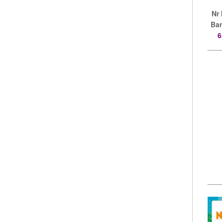
Nr
Ban
6
___
___