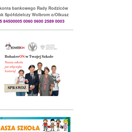
 konta bankowego Rady Rodziców
k Spółdzielczy Wolbrom o/Olkusz
5 84500005 0060 0600 2589 0003
________________________________________________________
________________________________________________________