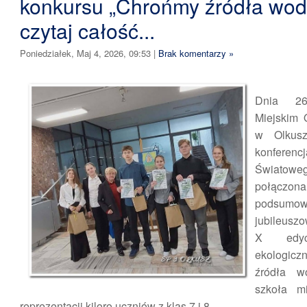
konkursu „Chrońmy źródła wod
czytaj całość...
Poniedziałek, Maj 4, 2026, 09:53
|
Brak komentarzy »
Dnia 2
Miejskim 
w Olkusz
konferen
Światowe
połączon
podsumow
jubileuszo
X edyc
ekologic
źródła 
szkoła m
reprezentacji kiloro uczniów z klas 7 i 8.