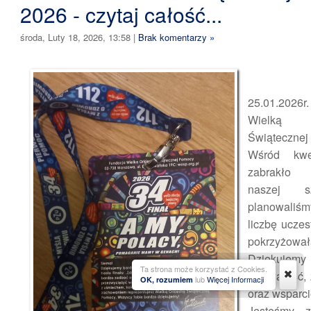
2026 - czytaj całość...
środa, Luty 18, 2026, 13:58
|
Brak komentarzy »
25.01.2026
Wielką 
Świątecznej
Wśród kwe
zabrakło 
naszej s
planowal
liczbę uczes
pokrzyżowała
Dziękuje
Ta strona może korzystać z Cookies.
wytrwałość,
lub
Więcej Informacji
OK, rozumiem
oraz wsparci
Jesteśmy 