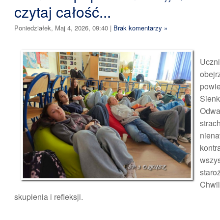
czytaj całość...
Poniedziałek, Maj 4, 2026, 09:40
|
Brak komentarzy »
Uczn
obejr
po
Sienk
Odw
strac
nien
kont
wszy
staro
Chw
skupienia i refleksji.