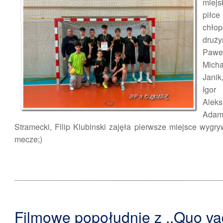
miej
pił
chł
druży
Paw
Micha
Jani
Igo
Alek
Adam
Stramecki, Filip Klubinski zajęła pierwsze miejsce wygry
mecze;)
Filmowe popołudnie z ,,Quo vad