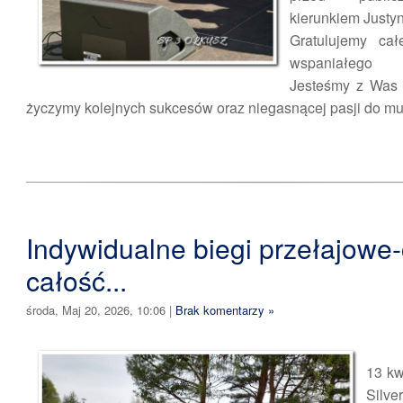
kierunkiem Justyn
Gratulujemy ca
wspaniałego 
Jesteśmy z Was 
życzymy kolejnych sukcesów oraz niegasnącej pasji do mu
Indywidualne biegi przełajowe-
całość...
środa, Maj 20, 2026, 10:06
|
Brak komentarzy »
13 kw
Silve