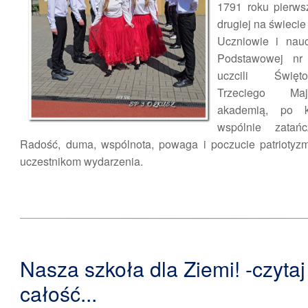
1791 roku pierws
drugiej na świecie 
Uczniowie i nauc
Podstawowej nr
uczcili Świę
Trzeciego Ma
akademią, po k
wspólnie zatańc
Radość, duma, wspólnota, powaga i poczucie patriotyz
uczestnikom wydarzenia.
Nasza szkoła dla Ziemi! -czytaj
całość...