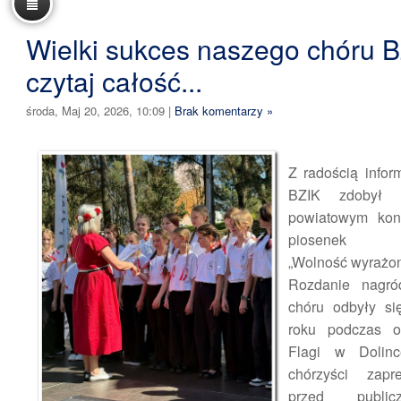
Wielki sukces naszego chóru B
czytaj całość...
środa, Maj 20, 2026, 10:09
|
Brak komentarzy »
Z radością infor
BZIK zdobył 
powiatowym konk
piosenek pat
„Wolność wyrażon
Rozdanie nagró
chóru odbyły s
roku podczas 
Flagi w Dolinc
chórzyści zapr
przed public