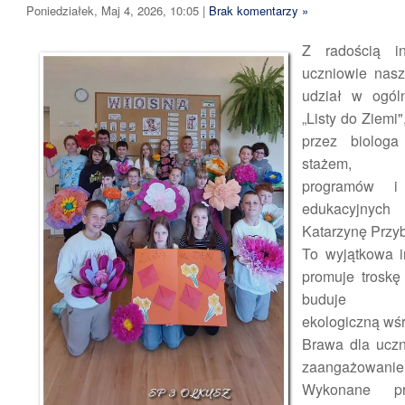
Poniedziałek, Maj 4, 2026, 10:05
|
Brak komentarzy »
Z radością in
uczniowie nasz
udział w ogóln
„Listy do Ziemi
przez biologa
stażem, ws
programów i 
edukacyjny
Katarzynę Przy
To wyjątkowa in
promuje troskę
buduje ś
ekologiczną wś
Brawa dla uczn
zaangażowanie
Wykonane pr