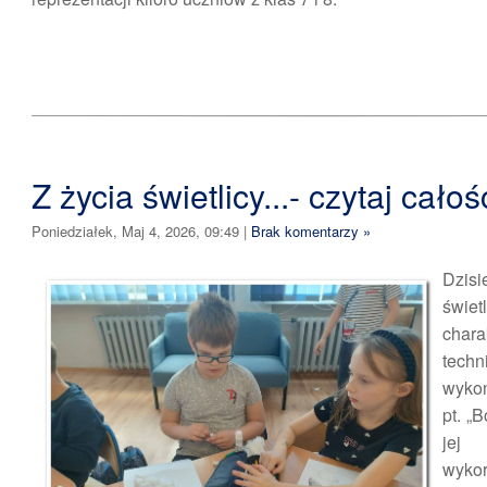
Z życia świetlicy...- czytaj całość
Poniedziałek, Maj 4, 2026, 09:49
|
Brak komentarzy »
Dzis
świe
chara
tech
wyko
pt. „
jej
wykor