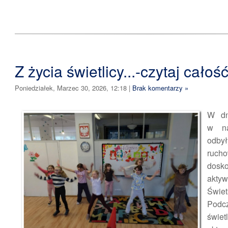
Z życia świetlicy...-czytaj całość
Poniedziałek, Marzec 30, 2026, 12:18
|
Brak komentarzy »
W dn
w na
odby
ruch
dosk
akty
Świet
Pod
świet