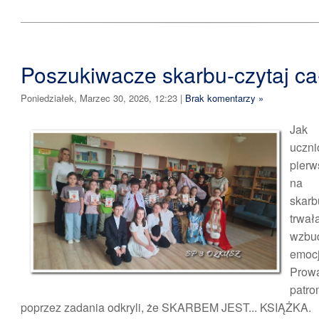
Poszukiwacze skarbu-czytaj cał
Poniedziałek, Marzec 30, 2026, 12:23
|
Brak komentarzy »
Ja
ucz
pierw
na 
ska
trwa
wzb
emocj
Prow
pat
poprzez zadania odkryli, że SKARBEM JEST... KSIĄŻKA.