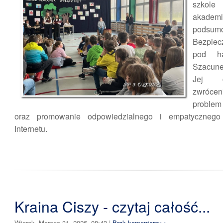
szkol
akadem
podsum
Bezpiec
pod h
Szacunek
Jej 
zwróce
problem
oraz promowanie odpowiedzialnego i empatycznego 
Internetu.
Kraina Ciszy - czytaj całość...
Wtorek, Marzec 31, 2026, 08:43
|
Brak komentarzy »