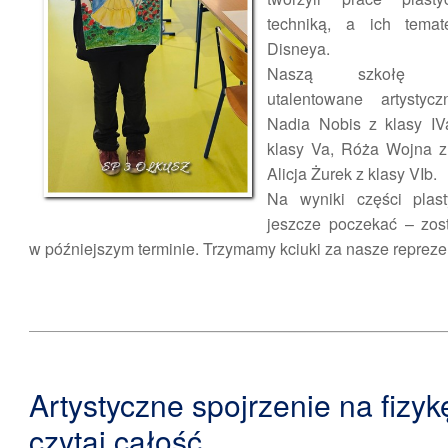
techniką, a ich temat
Disneya.
Naszą szkołę rep
utalentowane artystycz
Nadia Nobis z klasy IV
klasy Va, Róża Wojna z
Alicja Żurek z klasy VIb.
Na wyniki części plas
jeszcze poczekać – zos
w późniejszym terminie. Trzymamy kciuki za nasze reprezen
Artystyczne spojrzenie na fizykę
czytaj całość...