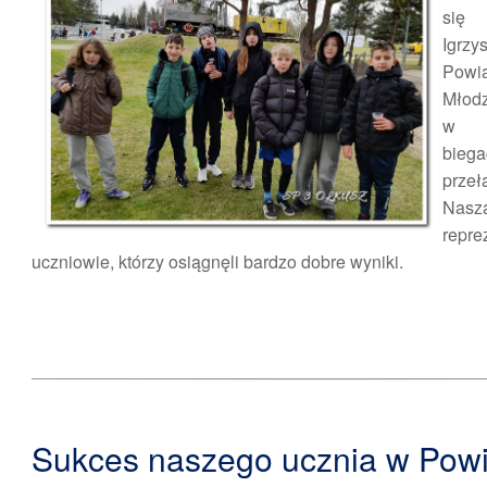
się
Igrzy
Powi
Młod
w in
bieg
przeł
Nas
repre
uczniowie, którzy osiągnęli bardzo dobre wyniki.
Sukces naszego ucznia w Pow