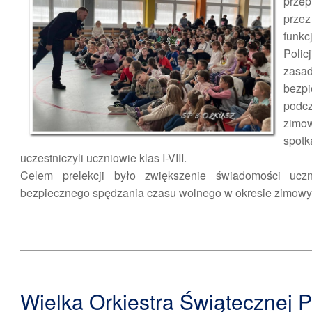
prze
przez
funkc
Polic
zasa
bezp
pod
zi
spotk
uczestniczyli uczniowie klas I-VIII.
Celem prelekcji było zwiększenie świadomości ucz
bezpiecznego spędzania czasu wolnego w okresie zimow
Wielka Orkiestra Świątecznej