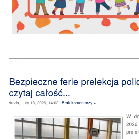
Bezpieczne ferie prelekcja polic
czytaj całość...
środa, Luty 18, 2026, 14:02
|
Brak komentarzy »
W dn
202
prele