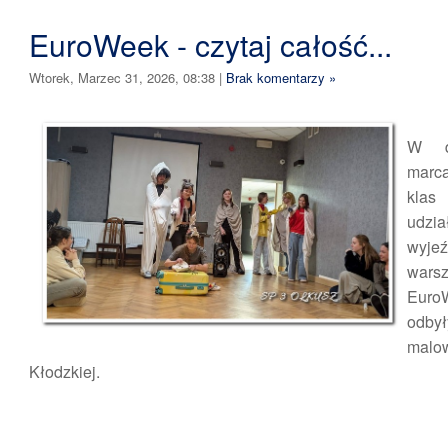
EuroWeek - czytaj całość...
Wtorek, Marzec 31, 2026, 08:38
|
Brak komentarzy »
W d
mar
kla
udzia
wyj
wars
Eur
odb
malow
Kłodzkiej.