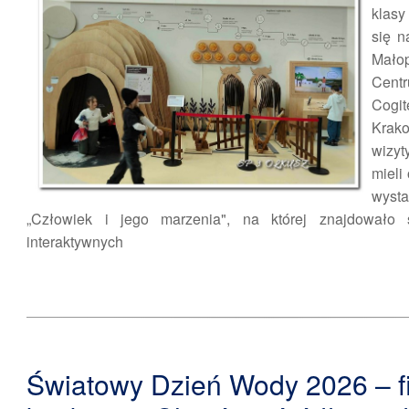
klasy
się n
Małop
Cen
Co
Krak
wizy
mieli
wys
„Człowiek i jego marzenia", na której znajdowało
interaktywnych
Światowy Dzień Wody 2026 – f