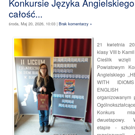
Konkursie Języka Angielskiego!
całość...
środa, Maj 20, 2026, 10:03
|
Brak komentarzy »
21 kwietnia 20
klasy VIII b Kami
Cieślik wzięl
Powiatowym Kon
Angielskiego ,
WITH IDIOM
ENGLISH CH
organizowanym p
Ogólnokształcące
Konkurs mia
dwuetapowy. 
etapie - szkol
rozwiązywali 