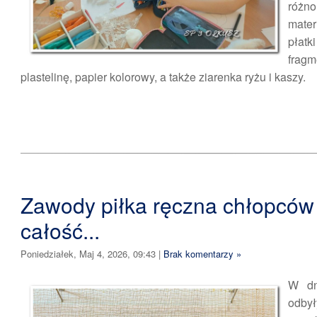
różno
mater
płatk
frag
plastelinę, papier kolorowy, a także ziarenka ryżu i kaszy.
Zawody piłka ręczna chłopców 
całość...
Poniedziałek, Maj 4, 2026, 09:43
|
Brak komentarzy »
W dn
odby