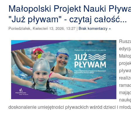
Małopolski Projekt Nauki Pływ
"Już pływam" - czytaj całość...
Poniedziałek, Kwiecień 13, 2026, 13:27
|
Brak komentarzy »
Rus
edyc
Mało
pro
pływ
rea
ram
mają
na
doskonalenie umiejętności pływackich wśród dzieci i młod